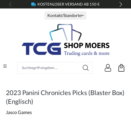
KOSTENLOSER VERSAND AB 150 €
alt springen
Kontakt/Standorte
Suchbegriff eingeben ...
2023 Panini Chronicles Picks (Blaster Box)
(Englisch)
Jasco Games
Bildergalerie überspringen