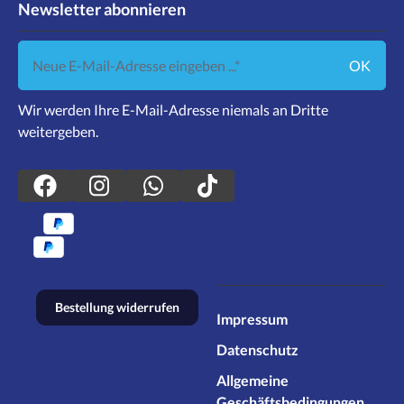
Newsletter abonnieren
Neue E-Mail-Adresse eingeben ...
OK
Wir werden Ihre E-Mail-Adresse niemals an Dritte
weitergeben.
Bestellung widerrufen
Impressum
Datenschutz
Allgemeine
Geschäftsbedingungen