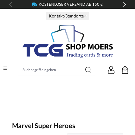
KOSTENLOSER VERSAND AB 150 €
alt springen
Kontakt/Standorte
Suchbegriff eingeben ...
Marvel Super Heroes