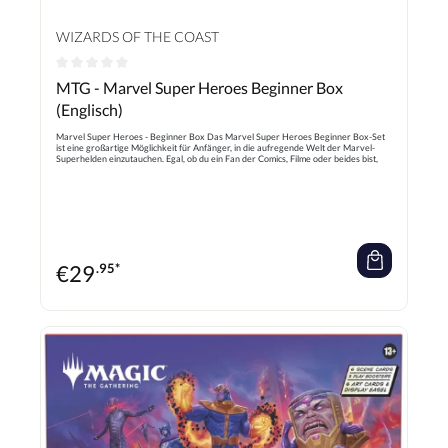
WIZARDS OF THE COAST
Durchschnittliche Bewertung von 0 von 5 Sternen
MTG - Marvel Super Heroes Beginner Box
(Englisch)
Marvel Super Heroes - Beginner Box Das Marvel Super Heroes Beginner Box-Set
ist eine großartige Möglichkeit für Anfänger, in die aufregende Welt der Marvel-
Superhelden einzutauchen. Egal, ob du ein Fan der Comics, Filme oder beides bist,
dieses Set bietet dir alles, was du benötigst, um epische Abenteuer mit deinen
Lieblingshelden zu erleben. Inhalt des Beginner Box-Sets 1. Spielregeln Die
Spielregeln sind einfach und leicht verständlich gestaltet, um Anfängern den Einstieg
zu erleichtern. Sie bieten eine Einführung in die Mechaniken des Spiels, wie etwa das
Würfeln von Würfeln, die Berechnung von Ergebnissen und die Verwendung von
Charakterfähigkeiten. 2. Charakterkarten Im Set sind mehrere vorgefertigte
Charakterkarten enthalten, die einige der bekanntesten Marvel-Helden darstellen,
wie Spider-Man, Iron Man und Captain America. Jede Karte enthält wichtige
Informationen über die Fähigkeiten, Stärken und Schwächen des jeweiligen Helden.
€
29
.95*
3. Abenteuerleitfaden Der Abenteuerleitfaden enthält spannende Szenarien und
Missionen, die die Spieler gemeinsam erleben können. Diese Geschichten sind
darauf ausgelegt, die Spieler in die Marvel-Welt einzuführen und ihnen die
Gelegenheit zu geben, ihre Helden in Aktion zu sehen. 4. Würfel und Marker Das Set
enthält spezielle Würfel, die für das Spiel benötigt werden, sowie Marker, um den
Status der Charaktere und den Fortschritt des Spiels zu verfolgen. Tipps für den
Einstieg Lese die Regeln sorgfältig: Nimm dir die Zeit, die Regeln und den
Abenteuerleitfaden gründlich zu lesen. Das Verständnis der Grundlagen ist
entscheidend für ein erfolgreiches Spielerlebnis. Starte mit einfachen Szenarien:
Beginne mit einfacheren Missionen, um ein Gefühl für das Spiel zu bekommen, bevor
du dich an komplexere und herausfordernde Abenteuer wagst. Kooperative
Spielerfahrung: Marvel Super Heroes ist ein kooperatives Spiel. Arbeite mit deinen
Mitspielern zusammen, um die Herausforderungen erfolgreich zu meistern.
Verwende die Charakterfähigkeiten strategisch: Jeder Held hat einzigartige
Fähigkeiten, die in bestimmten Situationen besonders nützlich sein können. Plane
deinen Einsatz weise. Fazit Das Marvel Super Heroes - Beginner Box-Set ist ein
hervorragender Einstiegspunkt für alle, die die Faszination der Superheldenwelt