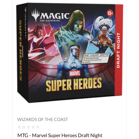
erfahrene Spieler eine hervorragende Ergänzung. Die garantierte Foil-Karte und
die thematische Vielfalt der Marvel-Superhelden machen es zu einer
ausgezeichneten Wahl für alle, die Spaß an Spiel und Sammlung haben.
WIZARDS OF THE COAST
Durchschnittliche Bewertung von 0 von 5 Sternen
MTG - Marvel Super Heroes Draft Night