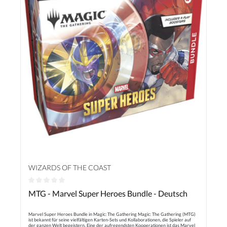
Zusammenarbeit und Kreativität, was es zu einem tollen Erlebnis für Gruppen von
Freunden oder Familien macht. Tipps für Einsteiger Lesen Sie die Regeln sorgfältig:
Nehmen Sie sich Zeit, die Regelbücher zu lesen und die Mechaniken zu verstehen.
Dies wird das Spielerlebnis erheblich verbessern. Seien Sie kreativ: Nutzen Sie die
Freiheit, die das Rollenspiel bietet, um kreative Lösungen für die
Herausforderungen zu finden. Kommunikation ist der Schlüssel: Sprechen Sie mit
Ihren Mitspielern und dem Spielleiter über Ihre Ideen und Strategien. Mit der
"Marvel Super Heroes - Einsteigerbox" bist du bestens gerüstet, um die Welt der
Superhelden zu erkunden und spannende Abenteuer zu erleben. Viel Spaß beim
Spielen!
WIZARDS OF THE COAST
Durchschnittliche Bewertung von 0 von 5 Sternen
MTG - Marvel Super Heroes Bundle - Deutsch
Marvel Super Heroes Bundle in Magic: The Gathering Magic: The Gathering (MTG)
ist bekannt für seine vielfältigen Karten-Sets und Kollaborationen, die Spieler auf
der ganzen Welt begeistern. Eine der aufregendsten Kooperationen ist das Marvel