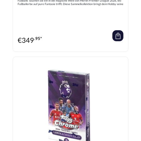
Fußballs Tauchen Sie ein in die magische Welt von Merlin Premier League 2026, wo
Fußballerbe auf pure Fantasie trifft. Diese Sammelkollektion bringt dem Hobby seine
unverwechselbare Identität zurück, indem sie Nostalgie der 90er Jahre mit kühnen
Chrome-Oberflächen und zauberhaftem Design kombiniert. Es ist eine Feier der
Vergangenheit, Gegenwart und Zukunft des Spiels durch eine einzigartige
künstlerische Linse. Umfangreicher Karteninhalt Basis und Parallelen Die Merlin
Premier League 2026 bietet eine dynamische Basis aus Rookies und Veteranen, die
das gesamte Spektrum der Fußballtalente abdeckt. Sammler können sich auf eine
Vielzahl von Parallelen freuen, darunter der nostalgische VHS Refractor und der auf
95 Exemplare limitierte Battle of Britpop Refractor. Kurzdruck-Varianten wie das
Merlin Premier League 1996 Retro-Design sind eine Hommage an die ikonischen
€
349
.95*
Wurzeln der Marke. Fantasievolle Einsatzzesets Die Sammlung führt vier
fantasievolle Standard-Einsatzzesets ein, die das Geschichtenerzähluniversum der
Marke erweitern: Mystic Afternoons: Für die Tageslichtkulisse der Premier League.
Merlin Speaks: Einblicke in die Weisheit von Merlin. Fantasy Football: Eine kreative
Darstellung der Liga in Fantasieform. Merlin's Young Magicians: Widmet sich den
hellsten jungen Stars der Liga. Legendäre Einsätze und Kurzdrucke Renaissance und
The Shiny: Geben ihr Premier League Debüt. Magic In His Boots und Merlin's
Magnum Opus: Brandneue Kurzdrucke. Ein besonderes Highlight ist die
doppelseitige Chromeinlage von Mask Off, die nun Arsenals maskenliebenden
Stürmer Viktor Gyökeres ehrt. Original-Kunstkarten und Autogramme Halten Sie
Ausschau nach atemberaubenden Original-Kunstkarten mit Merlins Mythical Art —
eine pro Hobbykoffer. Ergänzt wird dies durch eine beeindruckende Auswahl an
Autogrammkarten, darunter ausgewählte Goldstift-on-Karte-Autogrammkarten.
Diese Sammlung ist ein Muss für jeden Sammler, der das lang erwartete
Wiedersehen von Merlin und der Premier League feiern möchte. Fazit Die Topps
Merlin Premier League 2026 Hobby Box bietet Sammlern eine unvergleichliche
Möglichkeit, in eine Welt einzutauchen, in der Fußball und Fantasie
aufeinanderprallen. Mit einer reichen Vielfalt an Karten, von nostalgischen
Hommagen bis hin zu kreativen neuen Einsätzen, ist dies eine Sammlung, die sowohl
für Nostalgiker als auch für neue Fans des Spiels etwas zu bieten hat.