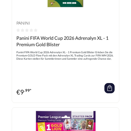
PANINI
Durchschnittliche Bewertung von 0 von 5 Sternen
Panini FIFA World Cup 2026 Adrenalyn XL - 1
Premium Gold Blister
Panini FIFA World Cup 2026 Adrenalyn XL - 1 Premium Gold Blister Erleben Sie die
Premium-GOLD Flow Pack mit den Adrenalyn XL Trading Cards zur FIFA WM 2026.
Diese Karten stellen für Sammlerinnen und Sammler eine aufregende Chance dar,
ihre Sammlung zu vergrößern. Perfekt für Anhänger der Fußballweltmeisterschaft,
die außergewöhnliche und heißbegehrte Sammlerstücke suchen. Ideal zum Tauschen
mit Freunden oder als besonderes Stück in jeder Sammlung. Inhalt: 1 Premium
Booster 3 Premium GOLD Limitierte Karten
€
9
.99*