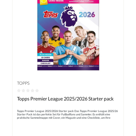
TOPPS
Durchschnittliche Bewertung von 0 von 5 Sternen
Topps Premier League 2025/2026 Starter pack
Topps Premier League 2025/2026 Starter pack Das Topps Premier League 2025/26
Starter Pack ist das perfekte Set für Fußballfans und Sammler. Es enthält eine
praktische Sammelmappe mit Cover, ein Magazin und eine Checkliste, um Ihre
Sammlung optimal zu organisieren. Das Starter Pack umfasst außerdem ein
Päckchen mit 10 hochwertigen Karten sowie eine exklusive High-Tech Gold Lion
Karte, die garantiert für Begeisterung sorgt. Ideal zum Einstieg in die Welt der
Premier League Sammelkarten, bietet dieses Set spannende Motive, aktuelle Spieler
und exklusive Highlights der Saison 2025/26. Perfekt für Sammler, Tauschpartner