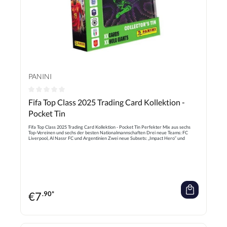
PANINI
Durchschnittliche Bewertung von 0 von 5 Sternen
Fifa Top Class 2025 Trading Card Kollektion -
Pocket Tin
Fifa Top Class 2025 Trading Card Kollektion - Pocket Tin Perfekter Mix aus sechs
Top-Vereinen und sechs der besten Nationalmannschaften Drei neue Teams: FC
Liverpool, Al Nassr FC und Argentinien Zwei neue Subsets: „Impact Hero“ und
„Future Stars“ Hochwertige Karten mit exklusiven Bildern & detaillierten
Spielerinfos Unbeatable Cards in 5 Farbvarianten: Blue, Red, Green, Purple & Gold
€
7
.90*