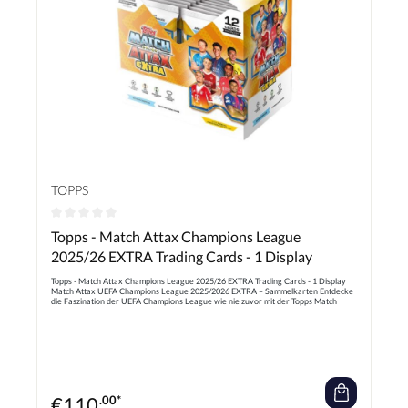
TOPPS
Durchschnittliche Bewertung von 0 von 5 Sternen
Topps - Match Attax Champions League
2025/26 EXTRA Trading Cards - 1 Display
Topps - Match Attax Champions League 2025/26 EXTRA Trading Cards - 1 Display
Match Attax UEFA Champions League 2025/2026 EXTRA – Sammelkarten Entdecke
die Faszination der UEFA Champions League wie nie zuvor mit der Topps Match
Attax Champions League 2025/2026 EXTRA Trading Cards Serie! Mit dieser
exklusiven Erweiterungsserie kommen noch mehr Stars, Action und
Sammelvergnügen für Fußballfans aller Altersgruppen. Ideal für Sammler, Spieler
und alle, die die besten europäischen Clubs feiern möchten. Match Attax bietet nicht
nur die Möglichkeit zu sammeln, sondern auch ein aufregendes strategisches
Kartenspiel, in dem du deine Teams bildest und gegen Freunde antrittst. EXTRA-
Karten sind eine perfekte Ergänzung für dein Deck und bieten neue strategische
Optionen im Spiel. Ob als Geschenk, für die eigene Sammlung oder zur Ergänzung
des Match-Attax-Decks – die Topps Match Attax Champions League 2025/2026
€
110
.00*
EXTRA Trading Cards sind ein absolutes Must-have für jeden Fußballfan. Inhalt: 32