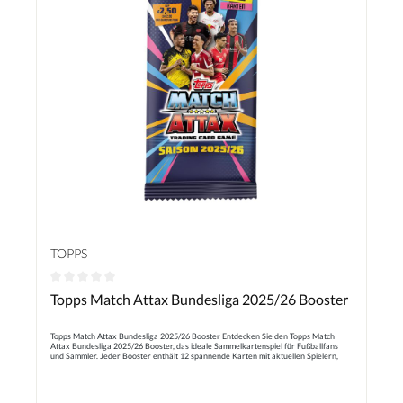
TOPPS
Durchschnittliche Bewertung von 0 von 5 Sternen
Topps Match Attax Bundesliga 2025/26 Booster
Topps Match Attax Bundesliga 2025/26 Booster Entdecken Sie den Topps Match
Attax Bundesliga 2025/26 Booster, das ideale Sammelkartenspiel für Fußballfans
und Sammler. Jeder Booster enthält 12 spannende Karten mit aktuellen Spielern,
Top-Performern und exklusiven Motiven der Bundesliga-Saison 2025/26. Perfekt
zum Tauschen, Sammeln oder um Ihr Spiel zu verbessern, bietet dieser Booster eine
abwechslungsreiche Auswahl an Spielkarten, die Ihre Sammlung erweitern und Ihre
Strategie stärken. Ob für den Hobbyspieler oder den Profi – der Topps Match Attax