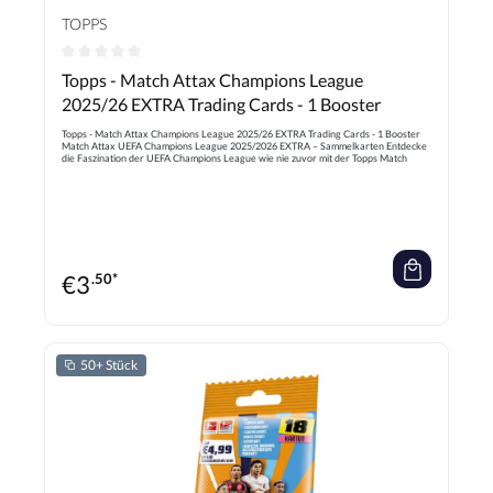
TOPPS
Durchschnittliche Bewertung von 0 von 5 Sternen
Topps - Match Attax Champions League
2025/26 EXTRA Trading Cards - 1 Booster
Topps - Match Attax Champions League 2025/26 EXTRA Trading Cards - 1 Booster
Match Attax UEFA Champions League 2025/2026 EXTRA – Sammelkarten Entdecke
die Faszination der UEFA Champions League wie nie zuvor mit der Topps Match
Attax Champions League 2025/2026 EXTRA Trading Cards Serie! Mit dieser
exklusiven Erweiterungsserie kommen noch mehr Stars, Action und
Sammelvergnügen für Fußballfans aller Altersgruppen. Ideal für Sammler, Spieler
und alle, die die besten europäischen Clubs feiern möchten. Match Attax bietet nicht
nur die Möglichkeit zu sammeln, sondern auch ein aufregendes strategisches
Kartenspiel, in dem du deine Teams bildest und gegen Freunde antrittst. EXTRA-
Karten sind eine perfekte Ergänzung für dein Deck und bieten neue strategische
Optionen im Spiel. Ob als Geschenk, für die eigene Sammlung oder zur Ergänzung
des Match-Attax-Decks – die Topps Match Attax Champions League 2025/2026
€
3
.50*
EXTRA Trading Cards sind ein absolutes Must-have für jeden Fußballfan. Inhalt: 1
Booster enthält 12 Karten
50+ Stück