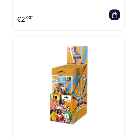
unterschiedliche Card-Subsets Besonders hochwertiges & dickes Material
€
2
.00*