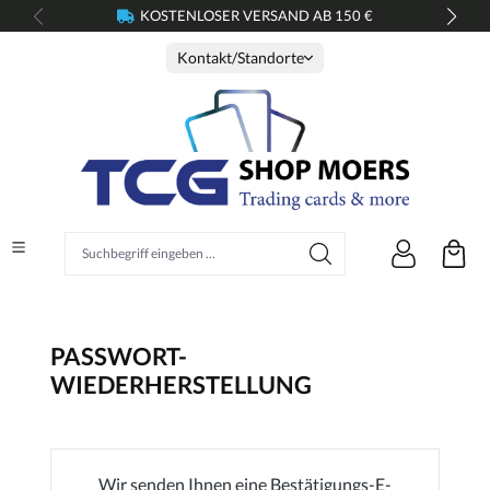
KOSTENLOSER VERSAND AB 150 €
alt springen
Kontakt/Standorte
Suchbegriff eingeben ...
PASSWORT-
WIEDERHERSTELLUNG
Wir senden Ihnen eine Bestätigungs-E-