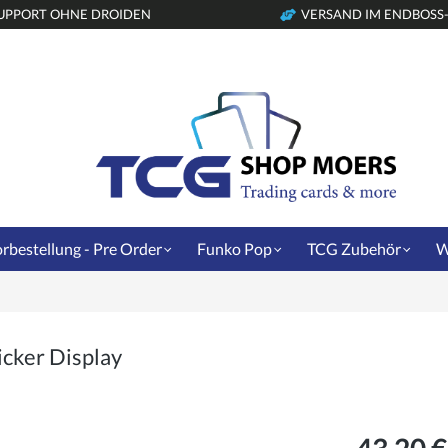
UPPORT OHNE DROIDEN
VERSAND IM ENDBOSS
rbestellung - Pre Order
Funko Pop
TCG Zubehör
W
cker Display
43,20 €