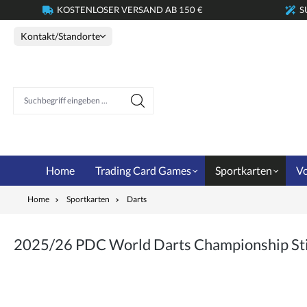
KOSTENLOSER VERSAND AB 150 €
S
springen
Zur Hauptnavigation springen
Kontakt/Standorte
Suchbegriff eingeben ...
Home
Trading Card Games
Sportkarten
Vo
Home
Sportkarten
Darts
2025/26 PDC World Darts Championship Sti
Bildergalerie überspringen