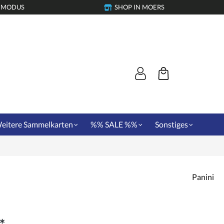
-MODUS
SHOP IN MOERS
eitere Sammelkarten
%% SALE %%
Sonstiges
Panini
*