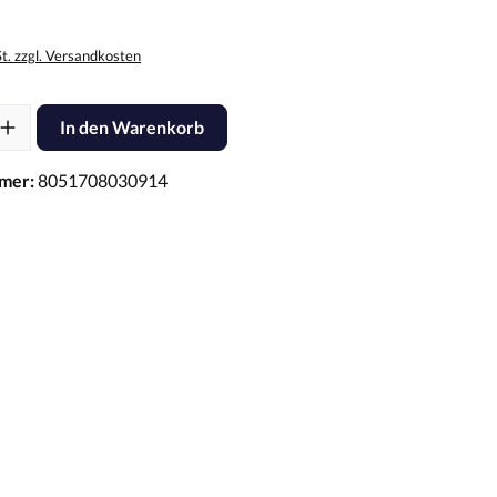
St. zzgl. Versandkosten
l: Gib den gewünschten Wert ein oder benutze die Schaltflächen um d
In den Warenkorb
mer:
8051708030914