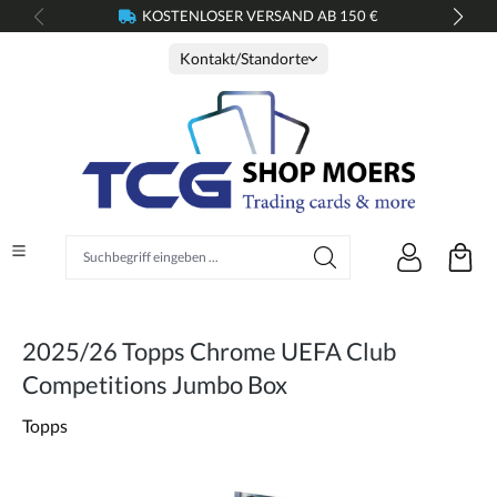
KOSTENLOSER VERSAND AB 150 €
alt springen
Kontakt/Standorte
Suchbegriff eingeben ...
2025/26 Topps Chrome UEFA Club
Competitions Jumbo Box
Topps
Bildergalerie überspringen