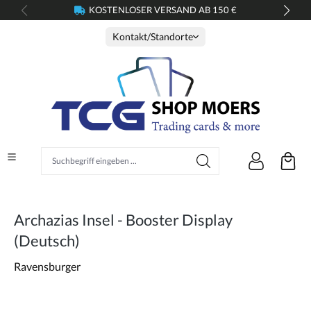
KOSTENLOSER VERSAND AB 150 €
alt springen
Kontakt/Standorte
Suchbegriff eingeben ...
Archazias Insel - Booster Display
(Deutsch)
Ravensburger
Bildergalerie überspringen