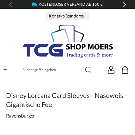
KOSTENLOSER VERSAND AB 150 €
alt springen
Kontakt/Standorte
Suchbegriff eingeben ...
Disney Lorcana Card Sleeves - Naseweis -
Gigantische Fee
Ravensburger
Bildergalerie überspringen