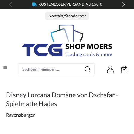
KOSTENLOSER VERSAND AB 150 €
alt springen
Kontakt/Standorte
Suchbegriff eingeben ...
Disney Lorcana Domäne von Dschafar -
Spielmatte Hades
Ravensburger
Bildergalerie überspringen