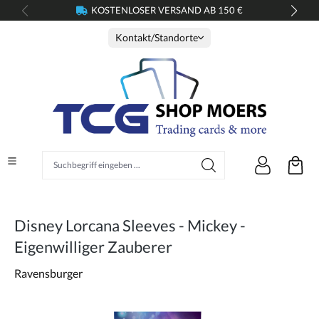
KOSTENLOSER VERSAND AB 150 €
alt springen
Kontakt/Standorte
Suchbegriff eingeben ...
Disney Lorcana Sleeves - Mickey -
Eigenwilliger Zauberer
Ravensburger
Bildergalerie überspringen