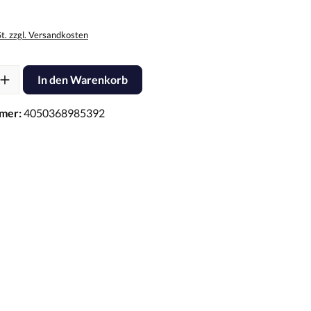
St. zzgl. Versandkosten
l: Gib den gewünschten Wert ein oder benutze die Schaltflächen um d
In den Warenkorb
mer:
4050368985392