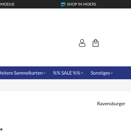
-MODUS
SHOP IN MOERS
eitere Sammelkarten
%% SALE %%
Sonstiges
Ravensburger
*