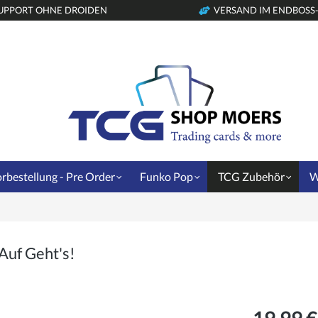
UPPORT OHNE DROIDEN
VERSAND IM ENDBOSS
rbestellung - Pre Order
Funko Pop
TCG Zubehör
W
Auf Geht's!
19,99 €