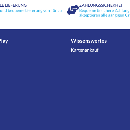
LE LIEFERUNG
ZAHLUNGSSICHERHEIT
 und bequeme Lieferung von Tür zu
Bequeme & sichere Zahlung 
akzeptieren alle gängigen Cr
Play
Wissenswertes
Kartenankauf