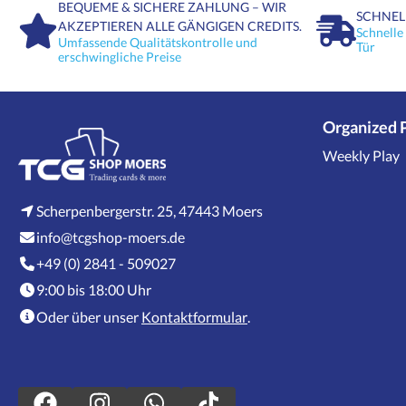
BEQUEME & SICHERE ZAHLUNG – WIR
SCHNEL
AKZEPTIEREN ALLE GÄNGIGEN CREDITS.
Schnelle
Umfassende Qualitätskontrolle und
Tür
erschwingliche Preise
Organized 
Weekly Play
Scherpenbergerstr. 25, 47443 Moers
info@tcgshop-moers.de
+49 (0) 2841 - 509027
9:00 bis 18:00 Uhr
Oder über unser
Kontaktformular
.