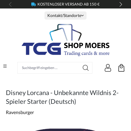
KOSTENLOSER VERSAND AB 150 €
alt springen
Kontakt/Standorte
Suchbegriff eingeben ...
Disney Lorcana - Unbekannte Wildnis 2-
Spieler Starter (Deutsch)
Ravensburger
Bildergalerie überspringen