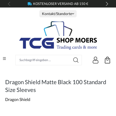
KOSTENLOSER VERSAND AB 150 €
alt springen
Kontakt/Standorte
Suchbegriff eingeben ...
Dragon Shield Matte Black 100 Standard
Size Sleeves
Dragon Shield
Bildergalerie überspringen