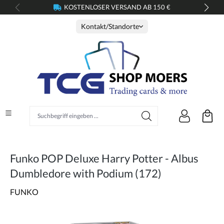
KOSTENLOSER VERSAND AB 150 €
alt springen
Kontakt/Standorte
Suchbegriff eingeben ...
Funko POP Deluxe Harry Potter - Albus
Dumbledore with Podium (172)
FUNKO
Bildergalerie überspringen