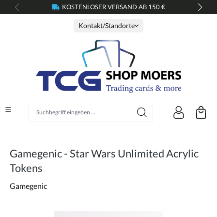
KOSTENLOSER VERSAND AB 150 €
alt springen
Kontakt/Standorte
Suchbegriff eingeben ...
Gamegenic - Star Wars Unlimited Acrylic
Tokens
Gamegenic
Bildergalerie überspringen