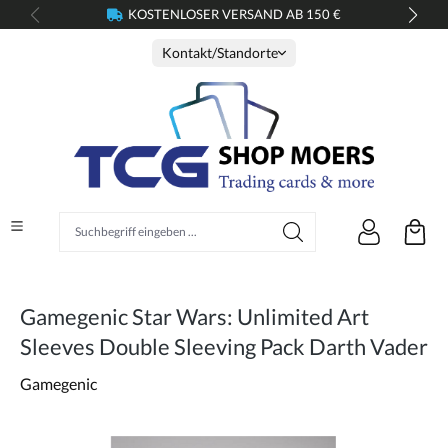
KOSTENLOSER VERSAND AB 150 €
alt springen
Kontakt/Standorte
Suchbegriff eingeben ...
Gamegenic Star Wars: Unlimited Art
Sleeves Double Sleeving Pack Darth Vader
Gamegenic
Bildergalerie überspringen