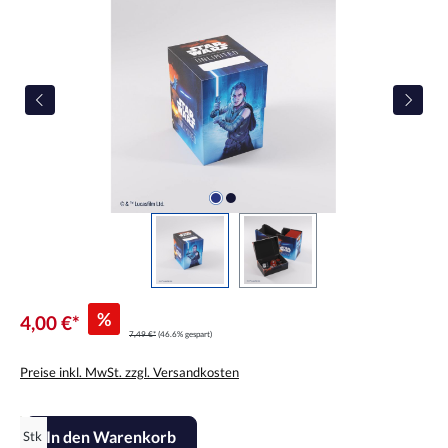
%
4,00 €*
7,49 €*
(46.6% gespart)
Preise inkl. MwSt. zzgl. Versandkosten
Produkt Anzahl: Gib den gewünschten Wert ein oder benutze die Scha
In den Warenkorb
Stk