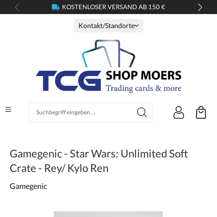
KOSTENLOSER VERSAND AB 150 €
alt springen
Kontakt/Standorte
Suchbegriff eingeben ...
Gamegenic - Star Wars: Unlimited Soft
Crate - Rey/ Kylo Ren
Gamegenic
Bildergalerie überspringen