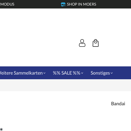
-MODUS
SHOP IN MOERS
eitere Sammelkarten
%% SALE %%
Sonstiges
Bandai
*