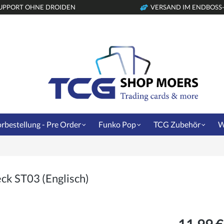
UPPORT OHNE DROIDEN
VERSAND IM ENDBOSS
rbestellung - Pre Order
Funko Pop
TCG Zubehör
W
ck ST03 (Englisch)
11,99 €