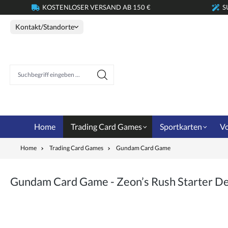
KOSTENLOSER VERSAND AB 150 €
S
springen
Zur Hauptnavigation springen
Kontakt/Standorte
Suchbegriff eingeben ...
Home
Trading Card Games
Sportkarten
Vo
Home
Trading Card Games
Gundam Card Game
Gundam Card Game - Zeon’s Rush Starter De
Bildergalerie überspringen