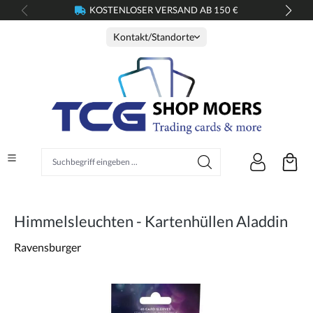
KOSTENLOSER VERSAND AB 150 €
alt springen
Kontakt/Standorte
Suchbegriff eingeben ...
Himmelsleuchten - Kartenhüllen Aladdin
Ravensburger
Bildergalerie überspringen