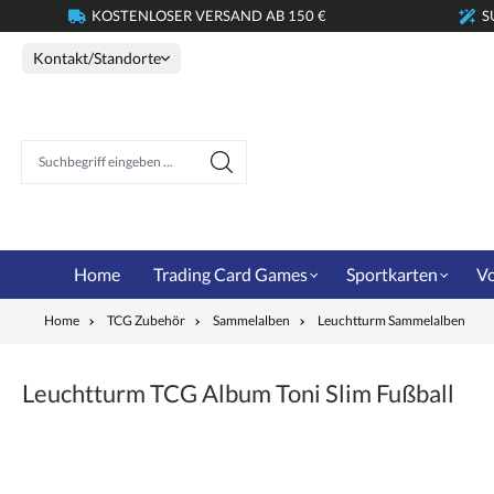
KOSTENLOSER VERSAND AB 150 €
S
springen
Zur Hauptnavigation springen
Kontakt/Standorte
Suchbegriff eingeben ...
Home
Trading Card Games
Sportkarten
Vo
Home
TCG Zubehör
Sammelalben
Leuchtturm Sammelalben
Leuchtturm TCG Album Toni Slim Fußball
Bildergalerie überspringen