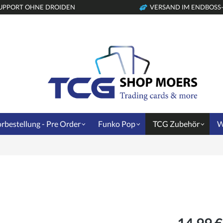
UPPORT OHNE DROIDEN
VERSAND IM ENDBOSS
rbestellung - Pre Order
Funko Pop
TCG Zubehör
W
14,99 €