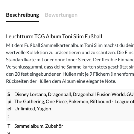
Beschreibung
Bewertungen
Leuchtturm TCG Album Toni Slim Fußball
Mit dem Fußball Sammelkartenalbum Toni Slim machst du deine
wertvolle Kollektion zu präsentieren und zu schützen. Die Ein
Standardkarte mit oder ohne Inner Sleeve. Der flexible Einband
Verschlussgummi, dass deine Sammelkarten stets geschützt si
den 20 fest eingebundenen Hüllen mit je 9 Fächern (Innenform
Rückseiten der Hüllen dem Album eine elegante Note.
S
Disney Lorcana
, Dragonball
, Dragonball Fusion World
, G
pi
The Gathering
, One Piece
, Pokemon
, Riftbound - League o
el
Unlimited
, Yugioh!
:
T
Sammelalbum
, Zubehör
y