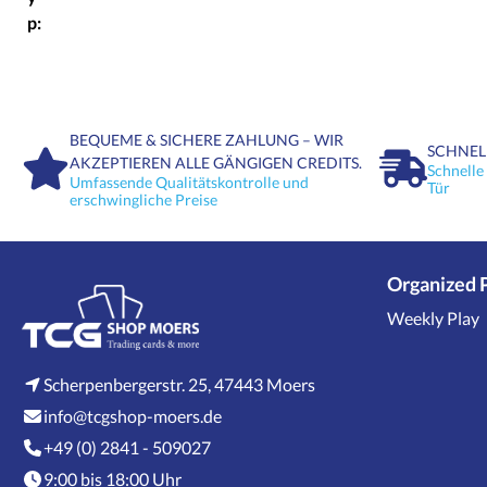
p:
BEQUEME & SICHERE ZAHLUNG – WIR
SCHNEL
AKZEPTIEREN ALLE GÄNGIGEN CREDITS.
Schnelle
Umfassende Qualitätskontrolle und
Tür
erschwingliche Preise
Organized 
Weekly Play
Scherpenbergerstr. 25, 47443 Moers
info@tcgshop-moers.de
+49 (0) 2841 - 509027
9:00 bis 18:00 Uhr