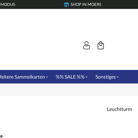
-MODUS
SHOP IN MOERS
eitere Sammelkarten
%% SALE %%
Sonstiges
Leuchtturm
*