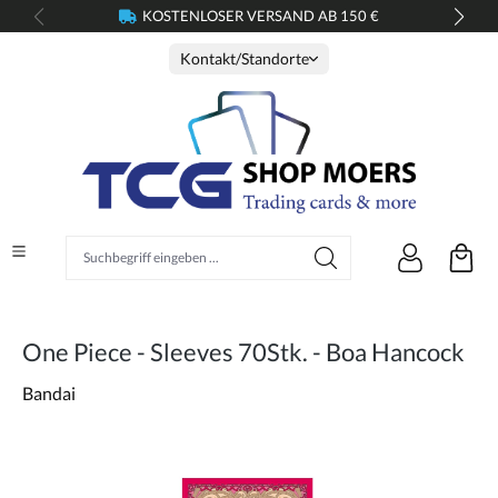
KOSTENLOSER VERSAND AB 150 €
alt springen
Kontakt/Standorte
Suchbegriff eingeben ...
One Piece - Sleeves 70Stk. - Boa Hancock
Bandai
Bildergalerie überspringen