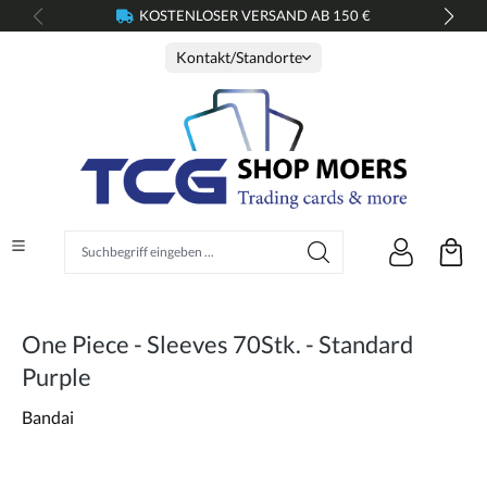
KOSTENLOSER VERSAND AB 150 €
alt springen
Kontakt/Standorte
Suchbegriff eingeben ...
One Piece - Sleeves 70Stk. - Standard
Purple
Bandai
Bildergalerie überspringen