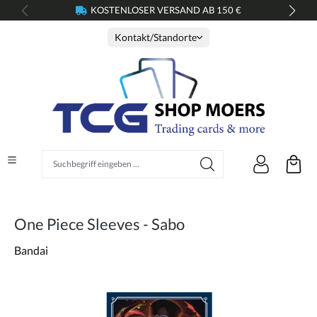
KOSTENLOSER VERSAND AB 150 €
alt springen
Kontakt/Standorte
Suchbegriff eingeben ...
One Piece Sleeves - Sabo
Bandai
Bildergalerie überspringen