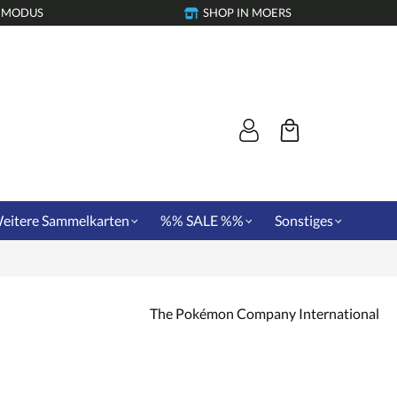
-MODUS
SHOP IN MOERS
eitere Sammelkarten
%% SALE %%
Sonstiges
The Pokémon Company International