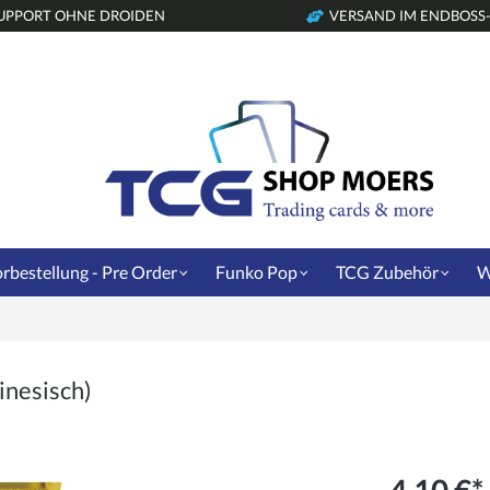
UPPORT OHNE DROIDEN
VERSAND IM ENDBOSS
rbestellung - Pre Order
Funko Pop
TCG Zubehör
W
nesisch)
4,10 €*