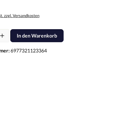
St. zzgl. Versandkosten
l: Gib den gewünschten Wert ein oder benutze die Schaltflächen um d
In den Warenkorb
mer:
6977321123364