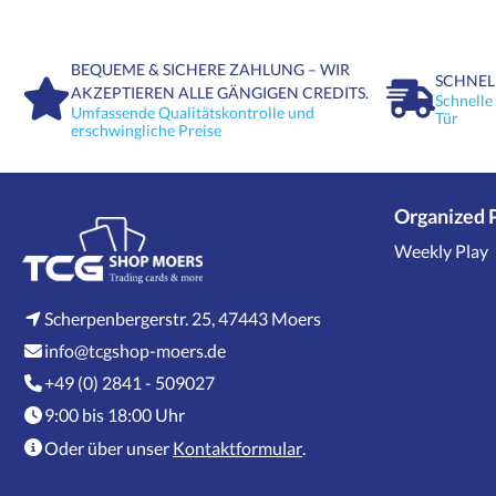
BEQUEME & SICHERE ZAHLUNG – WIR
SCHNEL
AKZEPTIEREN ALLE GÄNGIGEN CREDITS.
Schnelle
Umfassende Qualitätskontrolle und
Tür
erschwingliche Preise
Organized 
Weekly Play
Scherpenbergerstr. 25, 47443 Moers
info@tcgshop-moers.de
+49 (0) 2841 - 509027
9:00 bis 18:00 Uhr
Oder über unser
Kontaktformular
.