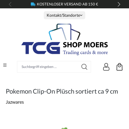
KOSTENLOSER VERSAND AB 150 €
alt springen
Kontakt/Standorte
Suchbegriff eingeben ...
Pokemon Clip-On Plüsch sortiert ca 9 cm
Jazwares
Bildergalerie überspringen