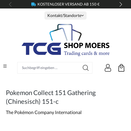
KOSTENLOSER VERSAND AB 150 €
alt springen
Kontakt/Standorte
Suchbegriff eingeben ...
Pokemon Collect 151 Gathering
(Chinesisch) 151-c
The Pokémon Company International
Bildergalerie überspringen