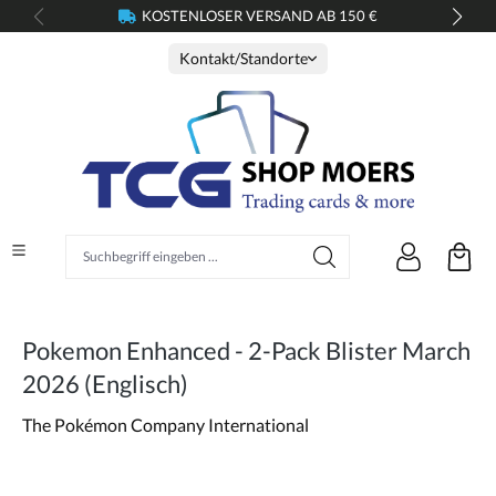
KOSTENLOSER VERSAND AB 150 €
alt springen
Kontakt/Standorte
Suchbegriff eingeben ...
Pokemon Enhanced - 2-Pack Blister March
2026 (Englisch)
The Pokémon Company International
Bildergalerie überspringen