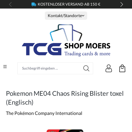
KOSTENLOSER VERSAND AB 150 €
alt springen
Kontakt/Standorte
Suchbegriff eingeben ...
Pokemon ME04 Chaos Rising Blister toxel
(Englisch)
The Pokémon Company International
Bildergalerie überspringen