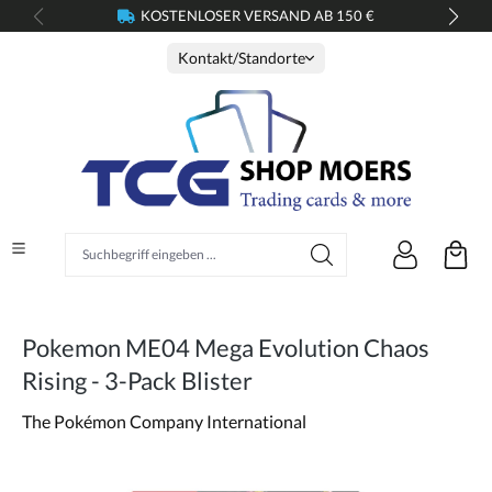
KOSTENLOSER VERSAND AB 150 €
alt springen
Kontakt/Standorte
Suchbegriff eingeben ...
Pokemon ME04 Mega Evolution Chaos
Rising - 3-Pack Blister
The Pokémon Company International
Bildergalerie überspringen