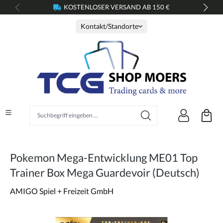
KOSTENLOSER VERSAND AB 150 €
alt springen
Kontakt/Standorte
Suchbegriff eingeben ...
Pokemon Mega-Entwicklung ME01 Top
Trainer Box Mega Guardevoir (Deutsch)
AMIGO Spiel + Freizeit GmbH
Bildergalerie überspringen