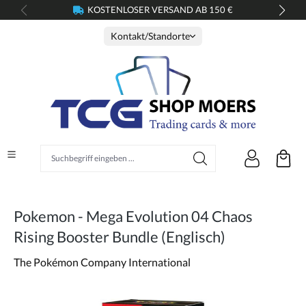
KOSTENLOSER VERSAND AB 150 €
alt springen
Kontakt/Standorte
Suchbegriff eingeben ...
Pokemon - Mega Evolution 04 Chaos
Rising Booster Bundle (Englisch)
The Pokémon Company International
Bildergalerie überspringen