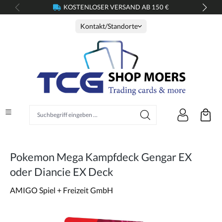
KOSTENLOSER VERSAND AB 150 €
alt springen
Kontakt/Standorte
Suchbegriff eingeben ...
Pokemon Mega Kampfdeck Gengar EX
oder Diancie EX Deck
AMIGO Spiel + Freizeit GmbH
Bildergalerie überspringen