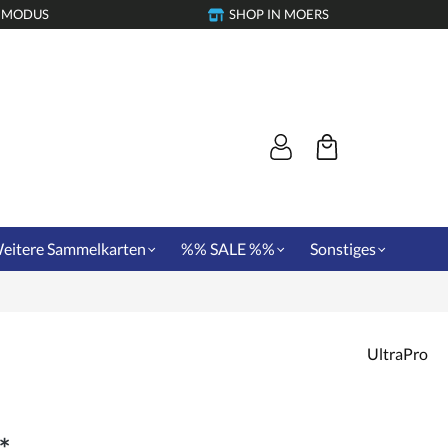
-MODUS
SHOP IN MOERS
eitere Sammelkarten
%% SALE %%
Sonstiges
UltraPro
*