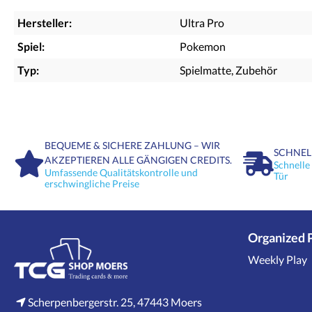
Hersteller:
Ultra Pro
Spiel:
Pokemon
Typ:
Spielmatte
, Zubehör
BEQUEME & SICHERE ZAHLUNG – WIR
SCHNEL
AKZEPTIEREN ALLE GÄNGIGEN CREDITS.
Schnelle
Umfassende Qualitätskontrolle und
Tür
erschwingliche Preise
Organized 
Weekly Play
Scherpenbergerstr. 25, 47443 Moers