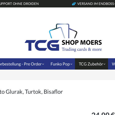
UPPORT OHNE DROIDEN
VERSAND IM ENDBOSS
rbestellung - Pre Order
Funko Pop
TCG Zubehör
W
o Glurak, Turtok, Bisaflor
24,99 €