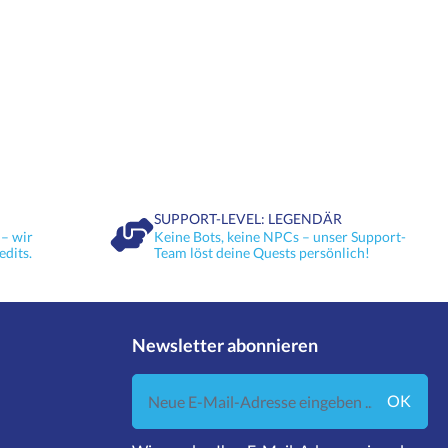
SUPPORT-LEVEL: LEGENDÄR
– wir
Keine Bots, keine NPCs – unser Support-
edits.
Team löst deine Quests persönlich!
Newsletter abonnieren
Neue E-Mail-Adresse eingeben ...
OK