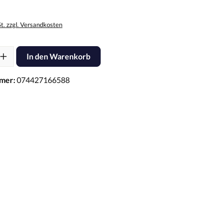
St. zzgl. Versandkosten
l: Gib den gewünschten Wert ein oder benutze die Schaltflächen um d
In den Warenkorb
mer:
074427166588