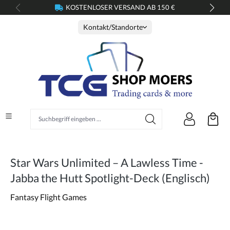
KOSTENLOSER VERSAND AB 150 €
alt springen
Kontakt/Standorte
Suchbegriff eingeben ...
Star Wars Unlimited – A Lawless Time -
Jabba the Hutt Spotlight-Deck (Englisch)
Fantasy Flight Games
Bildergalerie überspringen