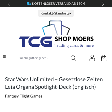
KOSTENLOSER VERSAND AB 150 €
alt springen
Kontakt/Standorte
Suchbegriff eingeben ...
Star Wars Unlimited – Gesetzlose Zeiten
Leia Organa Spotlight-Deck (Englisch)
Fantasy Flight Games
Bildergalerie überspringen