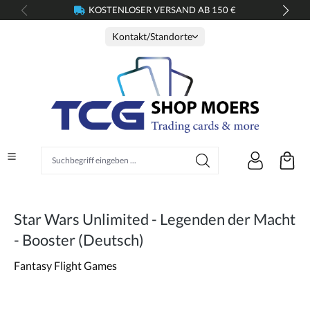
KOSTENLOSER VERSAND AB 150 €
alt springen
Kontakt/Standorte
Suchbegriff eingeben ...
Star Wars Unlimited - Legenden der Macht
- Booster (Deutsch)
Fantasy Flight Games
Bildergalerie überspringen