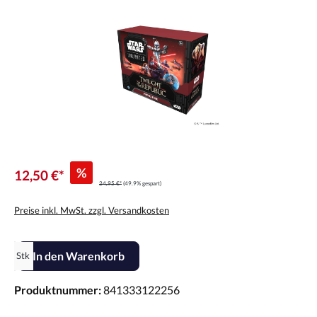
%
12,50 €*
24,95 €*
(49.9% gespart)
Preise inkl. MwSt. zzgl. Versandkosten
Produkt Anzahl: Gib den gewünschten Wert ein oder benutze die Scha
In den Warenkorb
Stk
Produktnummer:
841333122256