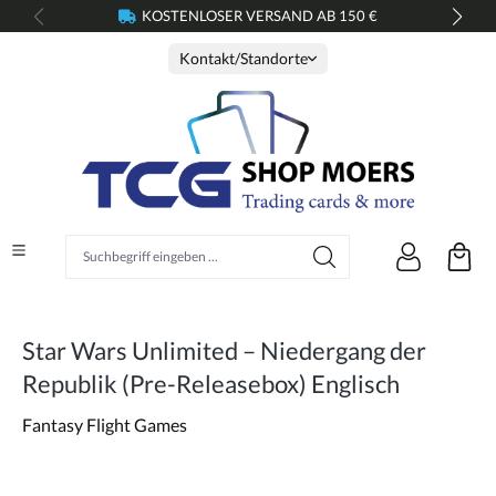
KOSTENLOSER VERSAND AB 150 €
alt springen
Kontakt/Standorte
Suchbegriff eingeben ...
Star Wars Unlimited – Niedergang der
Republik (Pre-Releasebox) Englisch
Fantasy Flight Games
Bildergalerie überspringen