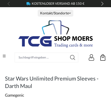
KOSTENLOSER VERSAND AB 150 €
alt springen
Kontakt/Standorte
Suchbegriff eingeben ...
Star Wars Unlimited Premium Sleeves -
Darth Maul
Gamegenic
Bildergalerie überspringen