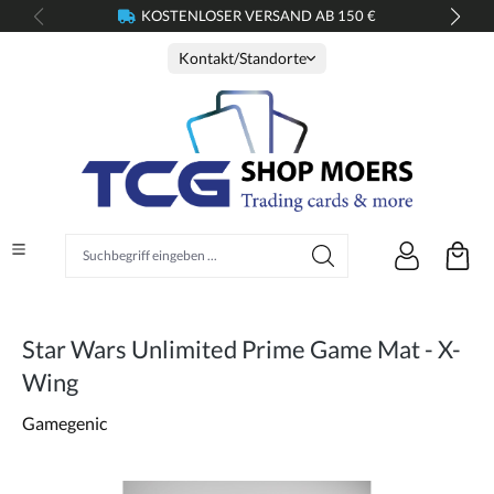
KOSTENLOSER VERSAND AB 150 €
alt springen
Kontakt/Standorte
Suchbegriff eingeben ...
Star Wars Unlimited Prime Game Mat - X-
Wing
Gamegenic
Bildergalerie überspringen