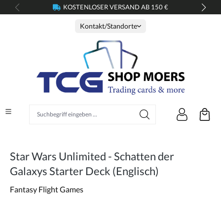
KOSTENLOSER VERSAND AB 150 €
alt springen
Kontakt/Standorte
Suchbegriff eingeben ...
Star Wars Unlimited - Schatten der
Galaxys Starter Deck (Englisch)
Fantasy Flight Games
Bildergalerie überspringen