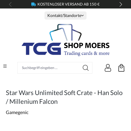
KOSTENLOSER VERSAND AB 150 €
alt springen
Kontakt/Standorte
Suchbegriff eingeben ...
Star Wars Unlimited Soft Crate - Han Solo
/ Millenium Falcon
Gamegenic
Bildergalerie überspringen