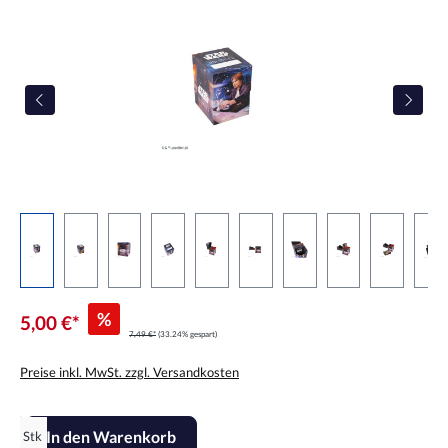
%
5,00 €*
7,49 €*
(33.24% gespart)
Preise inkl. MwSt. zzgl. Versandkosten
Produkt Anzahl: Gib den gewünschten Wert ein oder benutze die Scha
In den Warenkorb
Stk