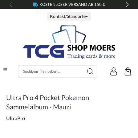
KOSTENLOSER VERSAND AB 150 €
alt springen
Kontakt/Standorte
Suchbegriff eingeben ...
Ultra Pro 4 Pocket Pokemon
Sammelalbum - Mauzi
UltraPro
Bildergalerie überspringen