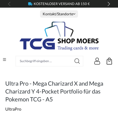
KOSTENLOSER VERSAND AB 150 €
alt springen
Kontakt/Standorte
Suchbegriff eingeben ...
Ultra Pro - Mega Charizard X and Mega
Charizard Y 4-Pocket Portfolio für das
Pokemon TCG - A5
UltraPro