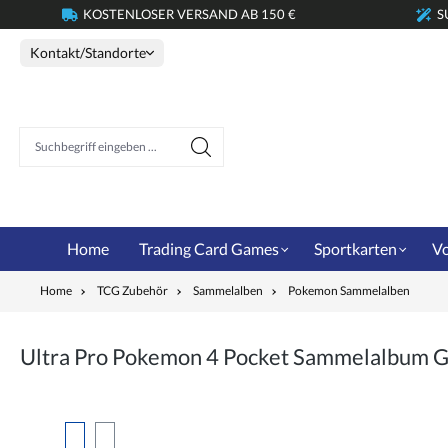
KOSTENLOSER VERSAND AB 150 €
S
springen
Zur Hauptnavigation springen
Kontakt/Standorte
Suchbegriff eingeben ...
Home
Trading Card Games
Sportkarten
Vo
Home
TCG Zubehör
Sammelalben
Pokemon Sammelalben
Ultra Pro Pokemon 4 Pocket Sammelalbum G
Bildergalerie überspringen