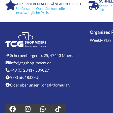
SCHNEL
AKZEPTIEREN ALLE GÄNGIGEN CREDITS.
Schnelle
Umfassende Qualitätskontrolle und
Tür
erschwingliche Preise
Organized 
Weekly Play
Scherpenbergerstr. 25, 47443 Moers
info@tcgshop-moers.de
+49 (0) 2841 - 509027
9:00 bis 18:00 Uhr
Oder über unser
Kontaktformular
.