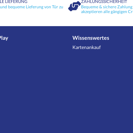
LE LIEFERUNG
ZAHLUNGSSICHERHEIT
 und bequeme Lieferung von Tür zu
Bequeme & sichere Zahlung 
akzeptieren alle gängigen Cr
Play
Wissenswertes
Kartenankauf