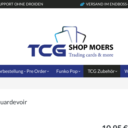
UPPORT OHNE DROIDEN
VERSAND IM ENDBOSS
rbestellung - Pre Order
Funko Pop
TCG Zubehör
W
uardevoir
10,95 €