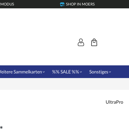
-MODUS
SHOP IN MOERS
eitere Sammelkarten
%% SALE %%
Sonstiges
UltraPro
*