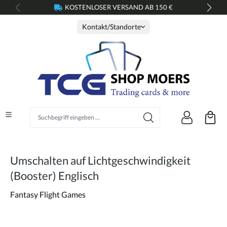
KOSTENLOSER VERSAND AB 150 €
alt springen
Kontakt/Standorte
Suchbegriff eingeben ...
Umschalten auf Lichtgeschwindigkeit
(Booster) Englisch
Fantasy Flight Games
Bildergalerie überspringen